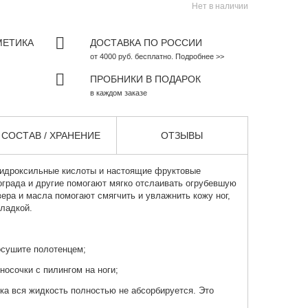
Нет в наличии
МЕТИКА
ДОСТАВКА ПО РОССИИ
от 4000 руб. бесплатно. Подробнее >>
ПРОБНИКИ В ПОДАРОК
в каждом заказе
СОСТАВ / ХРАНЕНИЕ
ОТЗЫВЫ
гидроксильные кислоты и настоящие фруктовые
нограда и другие помогают мягко отслаивать огрубевшую
вера и масла помогают смягчить и увлажнить кожу ног,
гладкой.
осушите полотенцем;
 носочки с пилингом на ноги;
ока вся жидкость полностью не абсорбируется. Это