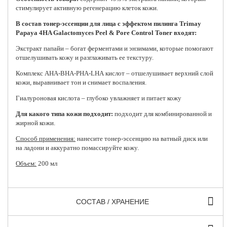
стимулирует активную регенерацию клеток кожи.
В состав тонер-эссенции для лица с эффектом пилинга Trimay
Papaya 4HA Galactomyces Peel & Pore Control Toner входят:
Экстракт папайи – богат ферментами и энзимами, которые помогают
отшелушивать кожу и разглаживать ее текстуру.
Комплекс AHA-BHA-PHA-LНА кислот – отшелушивает верхний слой
кожи, выравнивает тон и снимает воспаления.
Гиалуроновая кислота – глубоко увлажняет и питает кожу
Для какого типа кожи подходит:
п
одходит для комбинированной и
жирной кожи.
Способ применения:
нанесите тонер-эссенцию на ватный диск или
на ладони и аккуратно помассируйте кожу.
Объем:
200 мл
СОСТАВ / ХРАНЕНИЕ