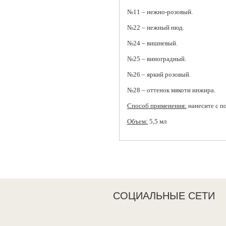
№11 – нежно-розовый.
№22 – нежный нюд.
№24 – вишневый.
№25 – виноградный.
№26 – яркий розовый.
№28 – оттенок мякоти инжира.
Способ применения:
нанесите с 
Объем:
5,5 мл
СОЦИАЛЬНЫЕ СЕТИ