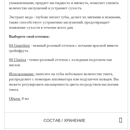
увлажненными, придает им гладкость и мягкость, помогает снизить
количество шелушений и устраняет сухость.
Экстракт меда - глубоко питает губы, делает их мягкими и нежными,
также способствует устранению шелушений, предотвращает
появление сухости в течение всего дня.
Выберете свой оттенок:
04 Grapefruit
- нежный розовый оттенок с нотками красной мякоти
грейпфрута.
06 Chaitea
- темно-розовый оттенок с холодным подтоном чая
масала.
Использование:
нанесите на губы небольшое количество тинта,
распределите с помощью аппликатора или подушечек пальцев. Вы
можете регулировать насыщенность цвета посредством наслоения
тинта.
Объем:
8 мл
СОСТАВ / ХРАНЕНИЕ