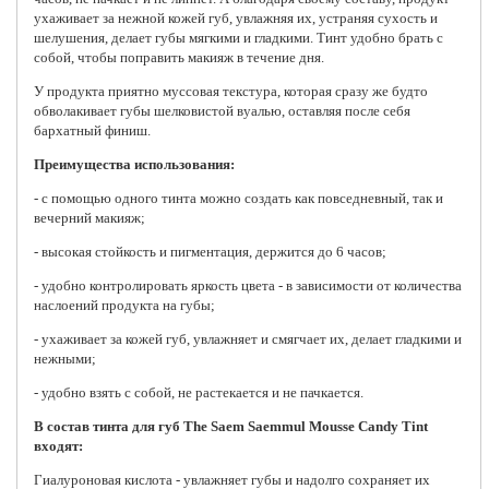
ухаживает за нежной кожей губ, увлажняя их, устраняя сухость и
шелушения, делает губы мягкими и гладкими. Тинт удобно брать с
собой, чтобы поправить макияж в течение дня.
У продукта приятно муссовая текстура, которая сразу же будто
обволакивает губы шелковистой вуалью, оставляя после себя
бархатный финиш.
Преимущества использования:
- с помощью одного тинта можно создать как повседневный, так и
вечерний макияж;
- высокая стойкость и пигментация, держится до 6 часов;
- удобно контролировать яркость цвета - в зависимости от количества
наслоений продукта на губы;
- ухаживает за кожей губ, увлажняет и смягчает их, делает гладкими и
нежными;
- удобно взять с собой, не растекается и не пачкается.
В состав тинта для губ The Saem Saemmul Mousse Candy Tint
входят:
Гиалуроновая кислота - увлажняет губы и надолго сохраняет их