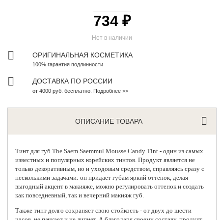
734 ₽
Нет в наличии
ОРИГИНАЛЬНАЯ КОСМЕТИКА
100% гарантия подлинности
ДОСТАВКА ПО РОССИИ
от 4000 руб. бесплатно. Подробнее >>
ОПИСАНИЕ ТОВАРА
Тинт для губ
The Saem
Saemmul Mousse Candy Tint - один из самых
известных и популярных корейских тинтов. Продукт является не
только декоративным, но и уходовым средством, справляясь сразу с
несколькими задачами: он придает губам яркий оттенок, делая
выгодный акцент в макияже, можно регулировать оттенок и создать
как повседневный, так и вечерний макияж губ.
Также тинт долго сохраняет свою стойкость - от двух до шести
часов, не пачкает и не липнет. А благодаря своему составу, продукт