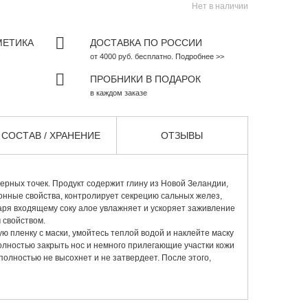
Нет в наличии
МЕТИКА
ДОСТАВКА ПО РОССИИ
от 4000 руб. бесплатно. Подробнее >>
ПРОБНИКИ В ПОДАРОК
в каждом заказе
СОСТАВ / ХРАНЕНИЕ
ОТЗЫВЫ
черных точек. Продукт содержит глину из Новой Зеландии,
нные свойства, контролирует секрецию сальных желез,
даря входящему соку алое увлажняет и ускоряет заживление
 свойством.
ю пленку с маски, умойтесь теплой водой и наклейте маску
олностью закрыть нос и немного прилегающие участки кожи
полностью не высохнет и не затвердеет. После этого,