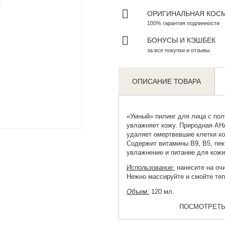
ОРИГИНАЛЬНАЯ КОС
100% гарантия подлинности
БОНУСЫ И КЭШБЕК
за все покупки и отзывы
ОПИСАНИЕ ТОВАРА
«Умный»
пилинг для лица
с пол
Zoom
увлажняет кожу. Природная AHA
удаляет омертвевшие клетки ко
Содержит витамины B9, B5, пе
увлажнение и питание для кожи
Использование:
нанесите на очи
Нежно массируйте и смойте теп
Объем:
120 мл.
ПОСМОТРЕТЬ