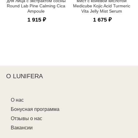
для лица с экстрактом сосны
мист с койевой кислотой
Round Lab Pine Calming Cica
Medicube Kojic Acid Turmeric
Ampoule
Vita Jelly Mist Serum
1 915 ₽
1 675 ₽
О LUNIFERA
О нас
Бонусная программа
Отзывы о нас
Вакансии