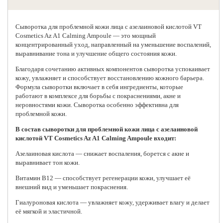
Сыворотка для проблемной кожи лица с азелаиновой кислотой
VT
Cosmetics Az A1 Calming Ampoule — это мощный
концентрированный уход, направленный на уменьшение воспалений,
выравнивание тона и улучшение общего состояния кожи.
Благодаря сочетанию активных компонентов сыворотка успокаивает
кожу, увлажняет и способствует восстановлению кожного барьера.
Формула сыворотки включает в себя ингредиенты, которые
работают в комплексе для борьбы с покраснениями, акне и
неровностями кожи. Сыворотка особенно эффективна для
проблемной кожи.
В состав cыворотки для проблемной кожи лица с азелаиновой
кислотой VT Cosmetics Az A1 Calming Ampoule входит:
Азелаиновая кислота — снижает воспаления, борется с акне и
выравнивает тон кожи.
Витамин B12 — способствует регенерации кожи, улучшает её
внешний вид и уменьшает покраснения.
Гиалуроновая кислота — увлажняет кожу, удерживает влагу и делает
её мягкой и эластичной.