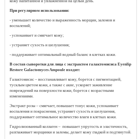
кожу напитанной и увлажненной на целый день.
При регулярном использовании:
- уменьшает количество и выраженность морщин, заломов и
воспалений;
- успокаивает и смягчает кожу;
- устраняет сухость и шелушения;
- поддерживает оптимальный водный баланс в клетках кожи.
В состав сыворотки для лица с экстрактом галактомисиса Eyenlip
Restore Galactomyces Ampoule входят:
Галактомисис – восстанавливает кожу, борется с пигментацией,
тусклым цветом кожи, а также с акне, ускоряет заживление
повреждений на поверхности кожи, борется с возрастными
изменениями.
Экстракт розы – смягчает, повышает тонус кожи, успокаивает
воспаления и покраснения, устраняет сухость и шелушения,
поддерживает оптимальное количество влаги в клетках кожи.
Гидролизованный коллаген – повышает упругость и эластичность,
разглаживает морщинки и заломы, делает кожу гладкой и подтянутой.