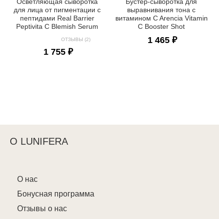
Осветляющая сыворотка
Бустер-сыворотка для
для лица от пигментации с
выравнивания тона с
пептидами Real Barrier
витамином C Arencia Vitamin
Peptivita C Blemish Serum
C Booster Shot
1 465 ₽
ОТЗЫВЫ (2)
1 755 ₽
О LUNIFERA
О нас
Бонусная программа
Отзывы о нас