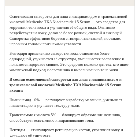
Осветляющая сыворотка для лица с ниацинамидом и транексамовой
кислотой
Medicube
TXA Niacinamide 15 Serum — это средство для
коррекции тона кожи и улучшения её общего вида. Она мягко
воздействует на кожу, делая её более ровной, светлой и сияющей.
Сыворотка эффективно борется с гиперпигментацией, постакне,
неровным тоном и признаками усталости.
Благодаря применению сыворотки кожа становится более
однородной, улучшается её структура, уменьшается воспаление и
появляется здоровое сияние. Это средство полезно для тех, кто ищет
комплексный подход к осветлению и выравниванию тона кожи.
В состав осветляющей сыворотки для лица с ниацинамидом и
транексамовой кислотой Medicube TXA Niacinamide 15 Serum
входят:
Ниацинамид 10% — регулирует выработку меланина, уменьшает
пигментацию и улучшает текстуру кожи.
Транексамовая кислота 5% — блокирует образование меланина,
способствует осветлению и выравниванию тона.
Пептиды — стимулируют регенерацию клеток, укрепляют кожу и
улучшают её упругость.