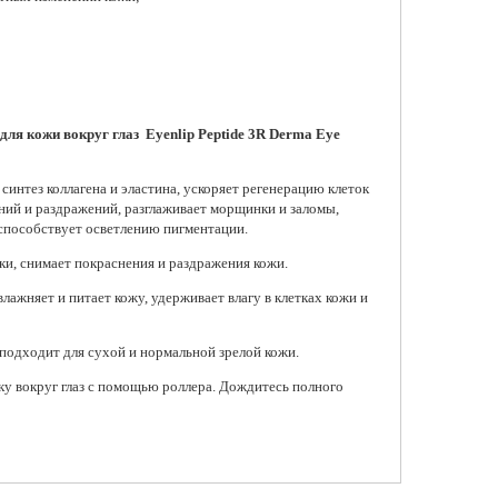
ажный подтягивающий
Осветляющая гель-
Массажный крем д
для век с коллагеном VT
сыворотка для кожи вокруг
ретинолом Dr. Alt
для кожи вокруг глаз Eyenlip Peptide 3R Derma Eye
tics Cica Collagen Eye
глаз с койевой кислотой
Flat Iron Eye Rolle
m
Medicube Kojic Acid Turmeric
1 720 ₽
Vita Eye Gel Serum
 ₽
синтез коллагена и эластина, ускоряет регенерацию клеток
1 640 ₽
Добавить в к
ний и раздражений, разглаживает морщинки и заломы,
обавить в корзину
способствует осветлению пигментации.
Добавить в корзину
ки, снимает покраснения и раздражения кожи.
лажняет и питает кожу, удерживает влагу в клетках кожи и
подходит для сухой и нормальной зрелой кожи.
у вокруг глаз с помощью роллера. Дождитесь полного