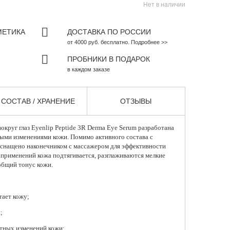
Нет в наличии
МЕТИКА
ДОСТАВКА ПО РОССИИ
от 4000 руб. бесплатно. Подробнее >>
ПРОБНИКИ В ПОДАРОК
в каждом заказе
СОСТАВ / ХРАНЕНИЕ
ОТЗЫВЫ
округ глаз
Eyenlip Peptide 3R Derma Eye Serum разработана
ными изменениями кожи. Помимо активного состава с
оснащено наконечником с массажером для эффективности
 применений кожа подтягивается, разглаживаются мелкие
общий тонус кожи.
тает кожу;
;
стных изменений кожи;