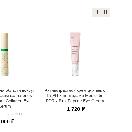
Антивоз
вокруг г
Shrin
ля области вокруг
Антивозрастной крем для век с
нским коллагеном
ПДРН и пептидами Medicube
an Collagen Eye
PDRN Pink Peptide Eye Cream
Serum
1 720 ₽
ОТЗЫВЫ (3)
 000 ₽