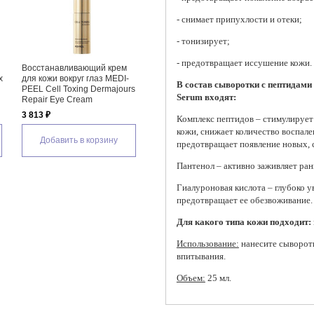
- снимает припухлости и отеки;
- тонизирует;
- предотвращает иссушение кожи.
Восстанавливающий крем
Антивозрастной крем для век
Масс
x
для кожи вокруг глаз MEDI-
с ПДРН и пептидами
крем 
В состав сыворотки с пептидами 
PEEL Cell Toxing Dermajours
Medicube PDRN Pink Peptide
Cosme
Serum входят:
Repair Eye Cream
Eye Cream
Crea
3 813 ₽
1 720 ₽
1 915
Комплекс пептидов – стимулирует 
кожи, снижает количество воспале
Добавить в корзину
Добавить в корзину
Д
предотвращает появление новых, 
Пантенол – активно заживляет ран
Гиалуроновая кислота – глубоко ув
предотвращает ее обезвоживание.
Для какого типа кожи подходит:
Использование:
нанесите сыворотк
впитывания.
Объем:
25 мл.