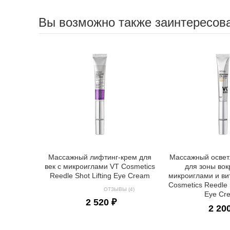
Вы возможно также заинтересов
Массажный лифтинг-крем для
Массажный осве
век с микроиглами VT Cosmetics
для зоны вокр
Reedle Shot Lifting Eye Cream
микроиглами и в
Cosmetics Reedle S
ОТЗЫВЫ (4)
Eye Cr
2 520 ₽
2 20