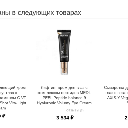
аны в следующих товарах
тляющий крем
Лифтинг-крем для глаз с
Сыворотка д
уг глаз с
комплексом пептидов MEDI-
глаз с вега
итамином C VT
PEEL Peptide balance 9
AXIS-Y Veg
hot Vita-Light
Hyaluronic Volumy Eye Cream
eam
ОТЗЫВЫ (9)
0 ₽
3 534 ₽
2