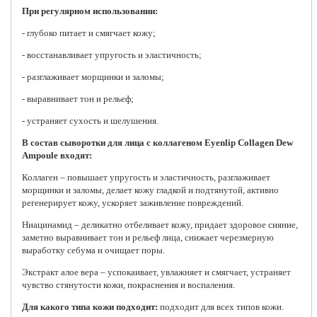
При регулярном использовании:
- глубоко питает и смягчает кожу;
- восстанавливает упругость и эластичность;
- разглаживает морщинки и заломы;
- выравнивает тон и рельеф;
- устраняет сухость и шелушения.
В состав сыворотки для лица с коллагеном Eyenlip Collagen Dew
Ampoule входят:
Коллаген – повышает упругость и эластичность, разглаживает
морщинки и заломы, делает кожу гладкой и подтянутой, активно
регенерирует кожу, ускоряет заживление повреждений.
Ниацинамид – деликатно отбеливает кожу, придает здоровое сияние,
заметно выравнивает тон и рельеф лица, снижает черезмерную
выработку себума и очищает поры.
Экстракт алое вера – успокаивает, увлажняет и смягчает, устраняет
чувство стянутости кожи, покраснения и воспаления.
Для какого типа кожи подходит:
подходит для всех типов кожи.