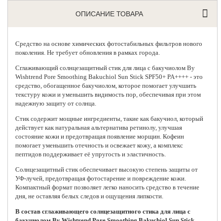
ОПИСАНИЕ ТОВАРА
Средство на основе химических фотостабильных фильтров нового
поколения. Не требует обновления в рамках города.
Сглаживающий солнцезащитный стик для лица с бакучиолом
By
Wishtrend Pore Smoothing Bakuchiol Sun Stick SPF50+ PA++++ - это
средство, обогащенное бакучиолом, которое помогает улучшить
текстуру кожи и уменьшить видимость пор, обеспечивая при этом
надежную защиту от солнца.
Стик содержит мощные ингредиенты, такие как бакучиол, который
действует как натуральная альтернатива ретинолу, улучшая
состояние кожи и предотвращая появление морщин. Кофеин
помогает уменьшить отечность и освежает кожу, а комплекс
пептидов поддерживает её упругость и эластичность.
Солнцезащитный стик обеспечивает высокую степень защиты от
УФ-лучей, предотвращая фотостарение и повреждение кожи.
Компактный формат позволяет легко наносить средство в течение
дня, не оставляя белых следов и ощущения липкости.
В состав сглаживающего солнцезащитного стика для лица с
бакучиолом By Wishtrend Pore Smoothing Bakuchiol Sun Stick