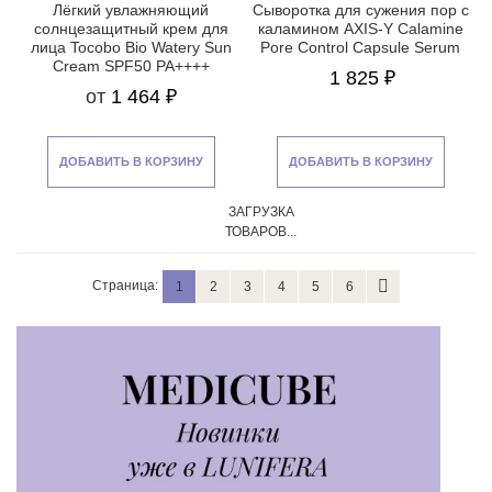
Лёгкий увлажняющий
Сыворотка для сужения пор с
солнцезащитный крем для
каламином AXIS-Y Calamine
лица Tocobo Bio Watery Sun
Pore Control Capsule Serum
Cream SPF50 PA++++
1 825 ₽
от
1 464 ₽
ДОБАВИТЬ В КОРЗИНУ
ДОБАВИТЬ В КОРЗИНУ
ЗАГРУЗКА
ТОВАРОВ...
Страница:
1
2
3
4
5
6