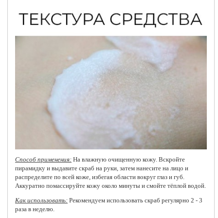
Способ применения:
На влажную очищенную кожу. Вскройте
пирамидку и выдавите скраб на руки, затем нанесите на лицо и
распределите по всей коже, избегая области вокруг глаз и губ.
Аккуратно помассируйте кожу около минуты и смойте тёплой водой.
Как использовать:
Рекомендуем использовать скраб регулярно 2 - 3
раза в неделю.