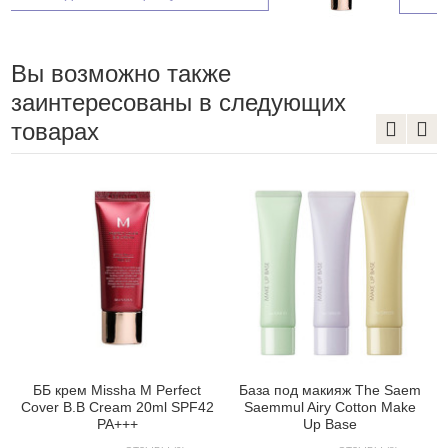
Вы возможно также
заинтересованы в следующих
товарах
ББ крем Missha M Perfect
База под макияж The Saem
Cover B.B Cream 20ml SPF42
Saemmul Airy Cotton Make
PA+++
Up Base