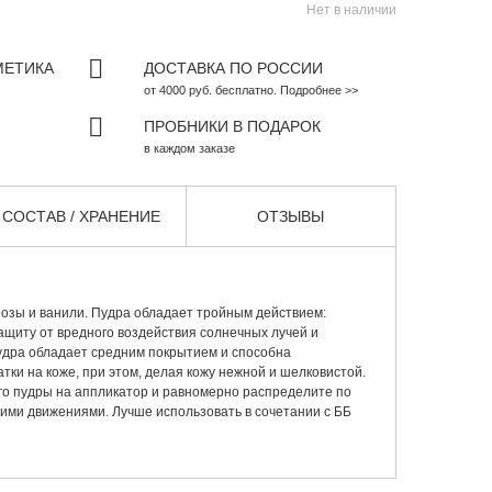
Нет в наличии
МЕТИКА
ДОСТАВКА ПО РОССИИ
от 4000 руб. бесплатно. Подробнее >>
ПРОБНИКИ В ПОДАРОК
в каждом заказе
СОСТАВ / ХРАНЕНИЕ
ОТЗЫВЫ
розы и ванили. Пудра обладает тройным действием:
ащиту от вредного воздействия солнечных лучей и
дра обладает средним покрытием и способна
тки на коже, при этом, делая кожу нежной и шелковистой.
о пудры на аппликатор и равномерно распределите по
ими движениями. Лучше использовать в сочетании с ББ