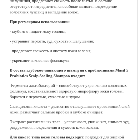
шелушения, продлевают свежесть после мытья. В составе
отсутствуют ингредиенты, способные вызвать повреждение
волосяных луковиц и выпадение волос.
При регулярном использовании:
- глубоко очищает кожу головы;
- устраняет перхоть, зуд, сухость и шелушения;
- продлевает свежесть и чистоту кожи головы;
- укрепляет волосяные фолликулы.
В состав глубокоочищающего шампуня с пробиотиками Masil 5
Probiotics Scalp Scaling Shampoo входят:
Ферменты лактобактерий – способствуют укреплению волосяных
фолликул, восстанавливают здоровую микрофлору кожи головы,
борются с перхотью, сухостью и зудом.
Салициловая кислота – деликатно отшелушивает ороговевший слой
кожи, размягчает сальные пробки и глубоко очищает.
Экстракт растительных трав – успокаивает, увлажняет, снимает зуд,
раздражения, покраснения и сухость кожи головы.
Для какого типа кожи головы подходит:
подходит для жирной