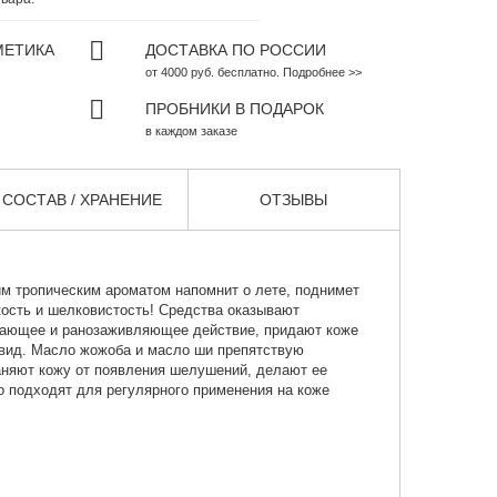
МЕТИКА
ДОСТАВКА ПО РОССИИ
от 4000 руб. бесплатно. Подробнее >>
ПРОБНИКИ В ПОДАРОК
в каждом заказе
СОСТАВ / ХРАНЕНИЕ
ОТЗЫВЫ
им тропическим ароматом напомнит о лете, поднимет
кость и шелковистость! Средства оказывают
тающее и ранозаживляющее действие, придают коже
 вид. Масло жожоба и масло ши препятствую
няют кожу от появления шелушений, делают ее
о подходят для регулярного применения на коже