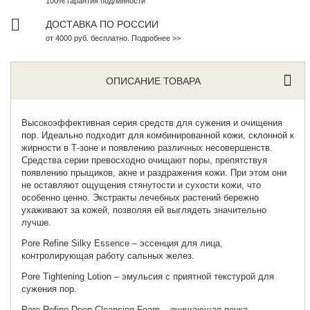
100% гарантия подлинности
ДОСТАВКА ПО РОССИИ
от 4000 руб. бесплатно. Подробнее >>
ОПИСАНИЕ ТОВАРА
Высокоэффективная серия средств для сужения и очищения
пор. Идеально подходит для комбинированной кожи, склонной к
жирности в Т-зоне и появлению различных несовершенств.
Средства серии превосходно очищают поры, препятствуя
появлению прыщиков, акне и раздражения кожи. При этом они
не оставляют ощущения стянутости и сухости кожи, что
особенно ценно. Экстракты лечебных растений бережно
ухаживают за кожей, позволяя ей выглядеть значительно
лучше.
Pore Refine Silky Essence
– эссенция для лица,
контролирующая работу сальных желез.
Pore Tightening Lotion
– эмульсия с приятной текстурой для
сужения пор.
Pore Refine Deep Cleansing Foam
– очищающая пенка,