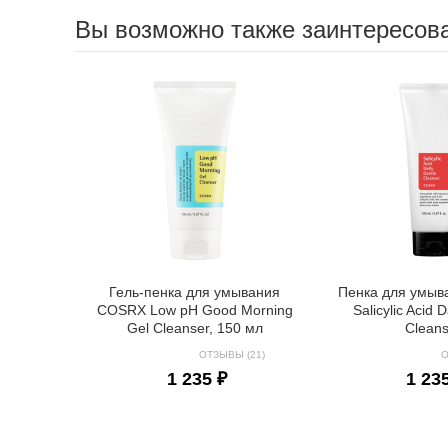
Вы возможно также заинтересов
Гель-пенка для умывания
Пенка для умы
COSRX Low pH Good Morning
Salicylic Acid 
Gel Cleanser, 150 мл
Clean
ОТЗЫВЫ (21)
О
1 235 ₽
1 23