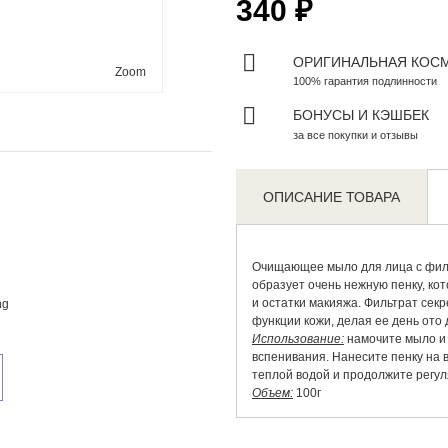
340 ₽
ОРИГИНАЛЬНАЯ КОС
Zoom
100% гарантия подлинности
БОНУСЫ И КЭШБЕК
за все покупки и отзывы
ОПИСАНИЕ ТОВАРА
Очищающее мыло для лица с филь
образует очень нежную пенку, кот
и остатки макияжа. Фильтрат се
ng
функции кожи, делая ее день ото 
Использование:
намочите мыло и 
вспенивания. Нанесите пенку на
теплой водой и продолжите регул
Объем:
100г