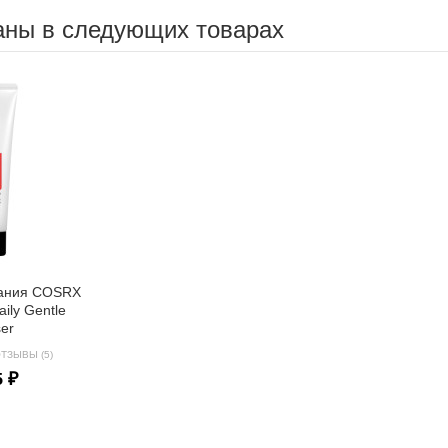
аны в следующих товарах
вания COSRX
Daily Gentle
ser
ТЗЫВЫ (5)
5 ₽