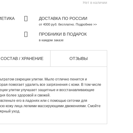
Нет в наличии
МЕТИКА
ДОСТАВКА ПО РОССИИ
от 4000 руб. бесплатно. Подробнее >>
ПРОБНИКИ В ПОДАРОК
в каждом заказе
СОСТАВ / ХРАНЕНИЕ
ОТЗЫВЫ
тратом секреции улитки. Мыло отлично пенится и
орая помогает удалить все загрязнения с кожи. В том числе
креции улитки улучшает защитные и восстанавливающие
дня более здоровой и свежей.
вспеньте его в ладонях или с помощью сеточки для
 всю кожу лица легкими массирующими движениями. Смойте
ярный уход.