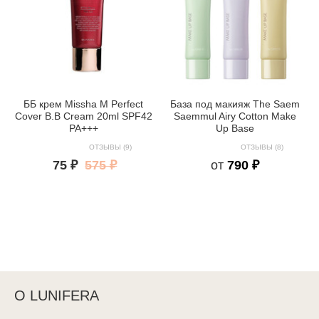
ББ крем Missha M Perfect
База под макияж The Saem
Cover B.B Cream 20ml SPF42
Saemmul Airy Cotton Make
PA+++
Up Base
ОТЗЫВЫ (9)
ОТЗЫВЫ (8)
75 ₽
575 ₽
от
790 ₽
О LUNIFERA