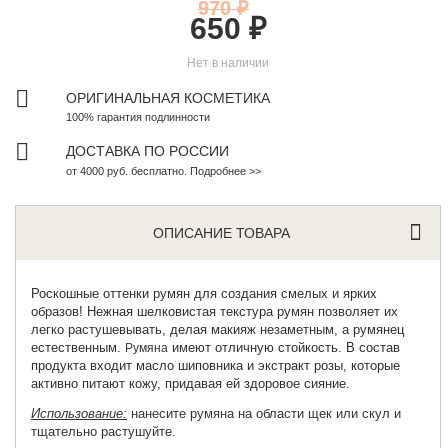
970 ₽
650 ₽
Нет в наличии
ОРИГИНАЛЬНАЯ КОСМЕТИКА
100% гарантия подлинности
ДОСТАВКА ПО РОССИИ
от 4000 руб. бесплатно. Подробнее >>
ОПИСАНИЕ ТОВАРА
Роскошные оттенки румян для создания смелых и ярких
образов! Нежная шелковистая текстура румян позволяет их
легко растушевывать, делая макияж незаметным, а румянец
естественным.
имеют отличную стойкость. В состав
Румяна
продукта входит масло шиповника и экстракт розы, которые
активно питают кожу, придавая ей здоровое сияние.
Использование:
нанесите румяна на области щек или скул и
тщательно растушуйте.