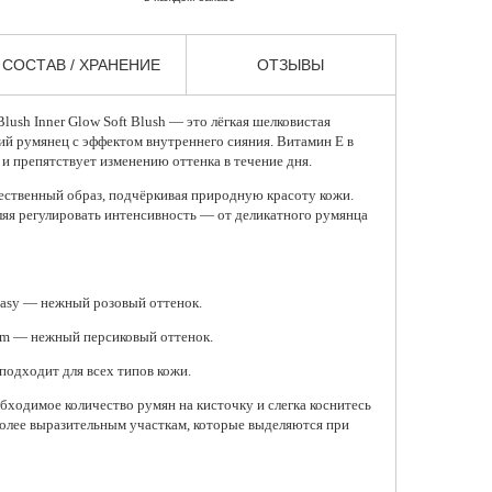
СОСТАВ / ХРАНЕНИЕ
ОТЗЫВЫ
lush Inner Glow Soft Blush — это лёгкая шелковистая
кий румянец с эффектом внутреннего сияния. Витамин Е в
и препятствует изменению оттенка в течение дня.
ественный образ, подчёркивая природную красоту кожи.
ляя регулировать интенсивность — от деликатного румянца
ntasy — нежный розовый оттенок.
am — нежный персиковый оттенок.
подходит для всех типов кожи.
бходимое количество румян на кисточку и слегка коснитесь
более выразительным участкам, которые выделяются при