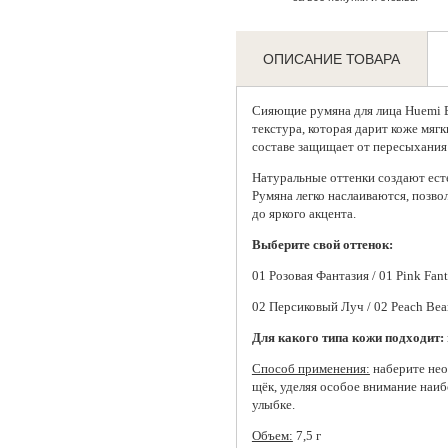
ОПИСАНИЕ ТОВАРА
Сияющие
румяна для лица
Huemi B
текстура, которая дарит коже мяг
составе защищает от пересыхания 
Натуральные оттенки создают ест
Румяна легко наслаиваются, позво
до яркого акцента.
Выберите свой оттенок:
01 Розовая Фантазия / 01 Pink Fa
02 Персиковый Луч / 02 Peach Be
Для какого типа кожи подходит:
Способ применения:
наберите нео
щёк, уделяя особое внимание наи
улыбке.
Объем:
7,5 г