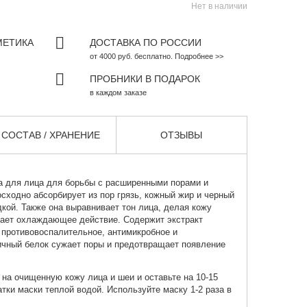
Нет в наличии
МЕТИКА
ДОСТАВКА ПО РОССИИ
от 4000 руб. бесплатно. Подробнее >>
ПРОБНИКИ В ПОДАРОК
в каждом заказе
СОСТАВ / ХРАНЕНИЕ
ОТЗЫВЫ
а
для лица для борьбы с расширенными порами и
сходно абсорбирует из пор грязь, кожный жир и черный
дкой. Также она выравнивает тон лица, делая кожу
вает охлаждающее действие. Содержит экстракт
 противовоспалительное, антимикробное и
чный белок сужает поры и предотвращает появление
на очищенную кожу лица и шеи и оставьте на 10-15
атки маски теплой водой. Используйте маску 1-2 раза в