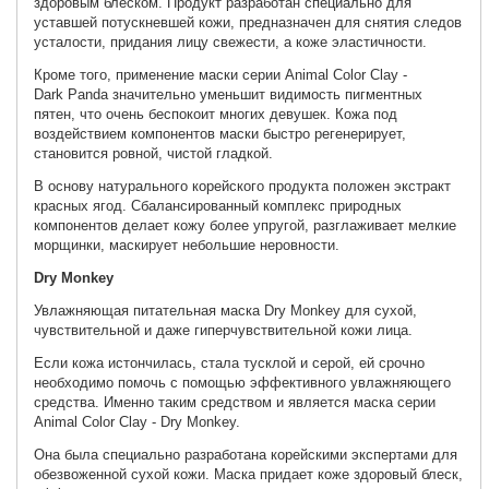
здоровым блеском. Продукт разработан специально для
уставшей потускневшей кожи, предназначен для снятия следов
усталости, придания лицу свежести, а коже эластичности.
Кроме того, применение маски серии Animal Color Clay -
Dark Panda значительно уменьшит видимость пигментных
пятен, что очень беспокоит многих девушек. Кожа под
воздействием компонентов маски быстро регенерирует,
становится ровной, чистой гладкой.
В основу натурального корейского продукта положен экстракт
красных ягод. Сбалансированный комплекс природных
компонентов делает кожу более упругой, разглаживает мелкие
морщинки, маскирует небольшие неровности.
Dry Monkey
Увлажняющая питательная маска Dry Monkey для сухой,
чувствительной и даже гиперчувствительной кожи лица.
Если кожа истончилась, стала тусклой и серой, ей срочно
необходимо помочь с помощью эффективного увлажняющего
средства. Именно таким средством и является маска серии
Animal Color Clay - Dry Monkey.
Она была специально разработана корейскими экспертами для
обезвоженной сухой кожи. Маска придает коже здоровый блеск,