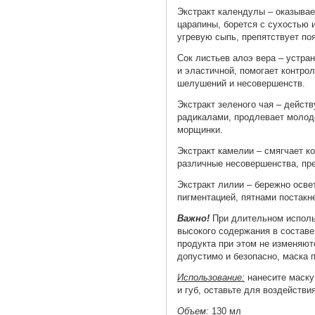
Экстракт календулы – оказывае
царапины, борется с сухостью 
угревую сыпь, препятствует по
Сок листьев алоэ вера – устран
и эластичной, помогает контро
шелушений и несовершенств.
Экстракт зеленого чая – действ
радикалами, продлевает молодо
морщинки.
Экстракт камелии – смягчает к
различные несовершенства, пре
Экстракт лилии – бережно освет
пигментацией, пятнами постакн
Важно!
При длительном использ
высокого содержания в составе
продукта при этом не изменяют
допустимо и безопасно, маска 
Использование:
нанесите маску 
и губ, оставьте для воздействи
Объем:
130 мл