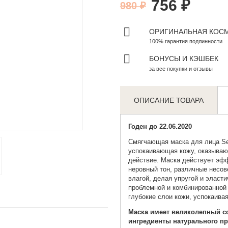
756 ₽
980 ₽
ОРИГИНАЛЬНАЯ КОС
100% гарантия подлинности
БОНУСЫ И КЭШБЕК
за все покупки и отзывы
ОПИСАНИЕ ТОВАРА
Zoom
Годен до 22.06.2020
Смягчающая маска
для лица Sec
успокаивающая кожу, оказыва
действие. Маска действует эфф
неровный тон, различные несов
влагой, делая упругой и эласт
проблемной и комбинированной 
глубокие слои кожи, успокаива
Маска имеет великолепный со
ингредиенты натурального п