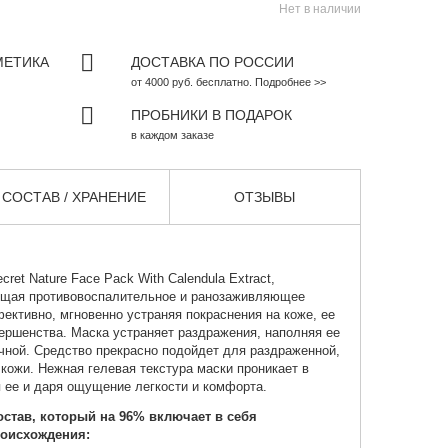
Нет в наличии
МЕТИКА
ДОСТАВКА ПО РОССИИ
от 4000 руб. бесплатно. Подробнее >>
ПРОБНИКИ В ПОДАРОК
в каждом заказе
СОСТАВ / ХРАНЕНИЕ
ОТЗЫВЫ
ret Nature Face Pack With Calendula Extract,
ющая противовоспалительное и ранозаживляющее
ективно, мгновенно устраняя покраснения на коже, ее
ершенства. Маска устраняет раздражения, наполняя ее
ичной.
Средство прекрасно подойдет для раздраженной,
кожи. Нежная гелевая текстура маски проникает в
я ее и даря ощущение легкости и комфорта.
став, который на 96% включает в себя
роисхождения: