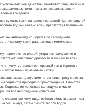
т успокаивающее действие, заживляет раны, порезы и
и раздражением кожи, помогает устранить акне и
явлению комедонов.
яет сухость кожи, наполняет ее влагой, делает упругой
лировать водный баланс кожи, препятствуя появлению
ует как антиоксидант, борется со свободными
сть и красоту кожи, разглаживает мимические
ожу, наполняет ее влагой, устраняет шелушения и
пятствует появлению дряблости и тусклости кожи.
ляет кожу, устраняет ее неровный тон и борется с
е и возрастными изменениями кожи.
овании маски, допустимо потемнение продукта из-за
 ингредиентов природного происхождения. Свойства
ся. Содержание лепестков календулы в маске
прошла все необходимые испытания.
на очищенную кожу лица, избегая области вокруг глаз
я на 5-10 минут, затем смойте теплой водой.