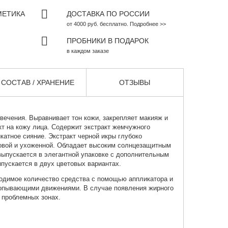
МЕТИКА
ДОСТАВКА ПО РОССИИ
от 4000 руб. бесплатно. Подробнее >>
ПРОБНИКИ В ПОДАРОК
в каждом заказе
СОСТАВ / ХРАНЕНИЕ
ОТЗЫВЫ
ечения. Выравнивает тон кожи, закрепляет макияж и
 на кожу лица. Содержит экстракт жемчужного
атное сияние. Экстракт черной икры глубоко
ровой и ухоженной. Обладает высоким солнцезащитным
ыпускается в элегантной упаковке с дополнительным
пускается в двух цветовых вариантах.
одимое количество средства с помощью аппликатора и
лопывающими движениями. В случае появления жирного
а проблемных зонах.