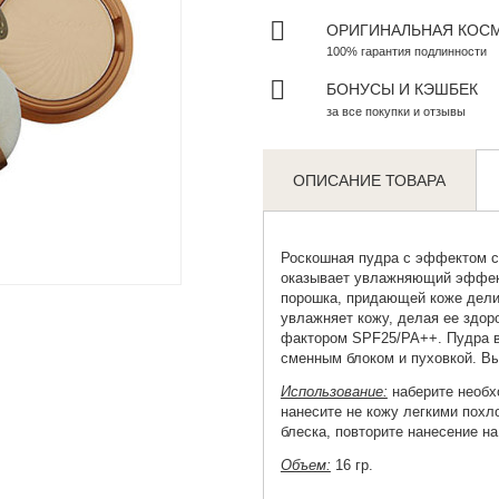
ОРИГИНАЛЬНАЯ КОС
100% гарантия подлинности
БОНУСЫ И КЭШБЕК
за все покупки и отзывы
ОПИСАНИЕ ТОВАРА
Роскошная пудра
с эффектом св
Zoom
оказывает увлажняющий эффект
порошка, придающей коже делик
увлажняет кожу, делая ее здо
фактором SPF25/PA++. Пудра в
сменным блоком и пуховкой. Вы
Использование:
наберите необх
нанесите не кожу легкими пох
блеска, повторите нанесение н
Объем:
16 гр.