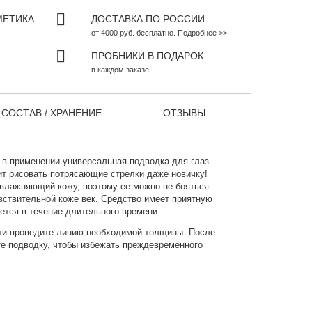
МЕТИКА
ДОСТАВКА ПО РОССИИ
от 4000 руб. бесплатно. Подробнее >>
ПРОБНИКИ В ПОДАРОК
в каждом заказе
СОСТАВ / ХРАНЕНИЕ
ОТЗЫВЫ
я в применении
универсальная подводка
для глаз.
ит рисовать потрясающие стрелки даже новичку!
увлажняющий кожу, поэтому ее можно не бояться
вствительной коже век. Средство имеет приятную
ается в течение длительного времени.
и проведите линию необходимой толщины. После
те подводку, чтобы избежать преждевременного