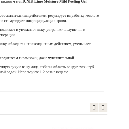
пилинг-геля IUNIK Lime Moisture Mild Peeling Gel
вовоспалительным действием, регулирует выработку кожного
акже стимулирует микроциркуляцию крови.
чищающие пилинг-пэды для
Отшелушивающие тонер-
Пилинг-гель 
покаивает и увлажняет кожу, устраняет шелушения и
ца Mediheal Phyto-Enzyme
пэды для лица Anua Heartleaf
чувствительн
генерации.
eling Pad
77% Toner Pad
10% поли-гид
AXIS-Y PHA R
120 ₽
2 155 ₽
кожу, обладает антиоксидантным действием, уменьшает
Peel
1 825 ₽
Добавить в корзину
Добавить в корзину
одит всем типам кожи, даже чувствительной.
Добавить
нную сухую кожу лица, избегая область вокруг глаз и губ.
ой водой. Используйте 1-2 раза в неделю.