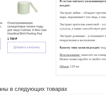
В состав мягкого увлажняющего 
входят:
Экстракт лайма – обладает проти
жира, выравнивает тон лица, а т
Отшелушивающая пилинг-
Салициловые пилинг-пэды
О
Экстракт центеллы азиатской – ус
эды
скатка для лица Anua
для проблемной кожи лица
ли
сухость, а также способствует ре
o Gae
Heartleaf LHA Moisture Peeling
Celimax Ji Woo Gae Cica BHA
Pe
ad
Gel
Blemish Toner Pad
2 
Экстракт ромашки – успокаивает 
1 515 ₽
1 940 ₽
покраснения и воспаления.
Добавить в корзину
Добавить в корзину
Какому типу кожи подходит:
подх
Использование:
нанесите на очище
Нежно помассируйте и смойте тепл
Объем:
120 мл
аны в следующих товарах