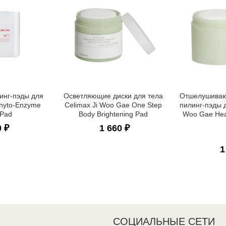
нг-пэды для
Осветляющие диски для тела
Отшелушиваю
Phyto-Enzyme
Celimax Ji Woo Gae One Step
пилинг-пэды д
 Pad
Body Brightening Pad
Woo Gae Hear
0 ₽
1 660 ₽
1
СОЦИАЛЬНЫЕ СЕТИ