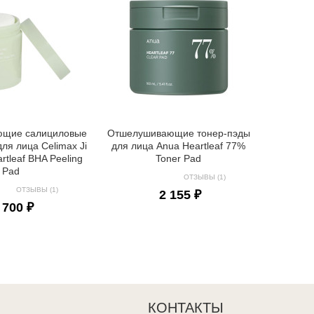
Отшелуш
для лица
Z
щие салициловые
Отшелушивающие тонер-пэды
ля лица Celimax Ji
для лица Anua Heartleaf 77%
tleaf BHA Peeling
Toner Pad
Pad
ОТЗЫВЫ (1)
ОТЗЫВЫ (1)
2 155 ₽
 700 ₽
КОНТАКТЫ