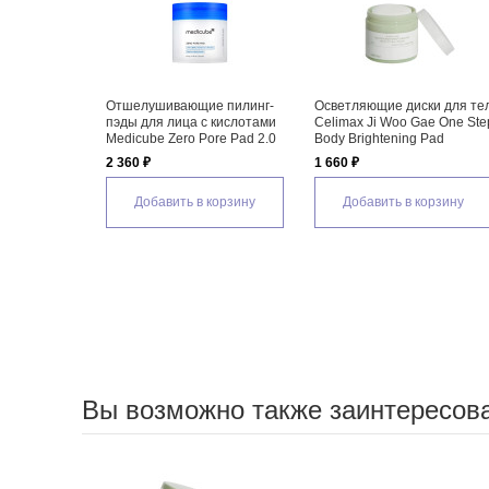
ющие пилинг-
Осветляющие диски для тела
Отшелушивающие
ца с кислотами
Celimax Ji Woo Gae One Step
салициловые пилинг-п
ro Pore Pad 2.0
Body Brightening Pad
для лица Celimax Ji Wo
Heartleaf BHA Peeling P
1 660 ₽
1 700 ₽
ь в корзину
Добавить в корзину
Добавить в корзину
Вы возможно также заинтересов