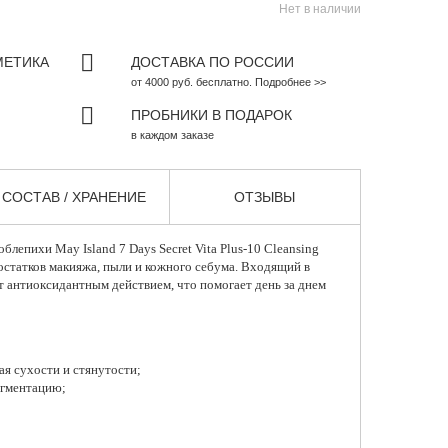
Нет в наличии
МЕТИКА
ДОСТАВКА ПО РОССИИ
от 4000 руб. бесплатно. Подробнее >>
ПРОБНИКИ В ПОДАРОК
в каждом заказе
СОСТАВ / ХРАНЕНИЕ
ОТЗЫВЫ
 облепихи
May Island
7 Days Secret Vita Plus-10 Cleansing
остатков макияжа, пыли и кожного себума. Входящий в
т антиоксидантным действием, что помогает день за днем
ая сухости и стянутости;
игментацию;