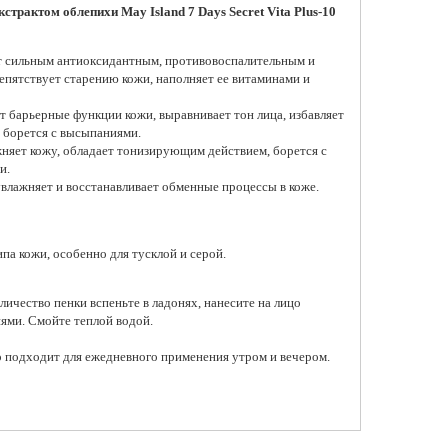
страктом облепихи May Island 7 Days Secret Vita Plus-10
т сильным антиоксидантным, противовоспалительным и
пятствует старению кожи, наполняет ее витаминами и
т барьерные функции кожи, выравнивает тон лица, избавляет
 борется с высыпаниями.
жняет кожу, обладает тонизирующим действием, борется с
и.
увлажняет и восстанавливает обменные процессы в коже.
па кожи, особенно для тусклой и серой.
личество пенки вспеньте в ладонях, нанесите на лицо
ми. Смойте теплой водой.
о подходит для ежедневного применения утром и вечером.