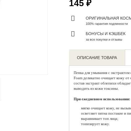
145 ₽
ОРИГИНАЛЬНАЯ КОС
100% гарантия подлинности
БОНУСЫ И КЭШБЕК
за все покупки и отзывы
ОПИСАНИЕ ТОВАРА
Zoom
Пенка для умывания с экстрактом
Foam деликатно очищает кожу от 
состав экстракт облепихи обладае
выводить из кожи токсины.
При ежедневном использовании:
мягко очищает кожу, не вызыв
осветляет пятна постакне и п
выравнивает тон лица;
тонизирует кожу.