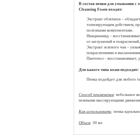
В состав пенки для умывания с эк
Cleansing Foam входят:
Экстракт облепихи – обладае
тонизирующим действием, пре
полезными компонентами.
Ниацинамид – восстанавливае
от шелушений и покраснений,
Экстракт зеленого чая – увла
покраснениями и высыпаниям
Пантенол – восстанавливает, 
Для какого типа кожи подходит:
Пенка подойдет для любого ти
Способ применения
: небольшое ко
нежными массирующими движения
Как использовать
: пенка идеальн
Объем
: 30 мл