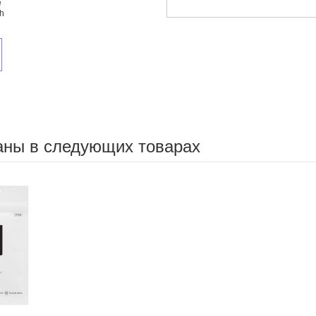
е
ch
аны в следующих товарах