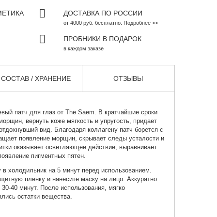
МЕТИКА
ДОСТАВКА ПО РОССИИ
от 4000 руб. бесплатно. Подробнее >>
ПРОБНИКИ В ПОДАРОК
в каждом заказе
СОСТАВ / ХРАНЕНИЕ
ОТЗЫВЫ
вый патч для глаз от
The Saem
. В кратчайшие сроки
морщин, вернуть коже мягкость и упругость, придает
отдохнувший вид. Благодаря коллагену патч борется с
ращает появление морщин, скрывает следы усталости и
итки оказывает осветляющее действие, выравнивает
появление пигментных пятен.
 в холодильник на 5 минут перед использованием.
ащитную пленку и нанесите маску на лицо. Аккуратно
 30-40 минут. После использования, мягко
ались остатки вещества.