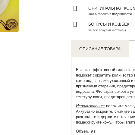
ОРИГИНАЛЬНАЯ КОС
100% гарантия подлинности
БОНУСЫ И КЭШБЕК
за все покупки и отзывы
ОПИСАНИЕ ТОВАРА
Высокоэффективный гидро-геле
Zoom
поможет сократить количество 
коже под глазами ухоженный и 
признаками старения, предотв
недосыпа. Фильтрат секрета ул
текстуру кожи, предотвращает 
Использование:
положите маску
Аккуратно вскройте, снимите з
разгладьте и держите в течение
помассируйте кожу, чтобы впит
Объем:
9 г