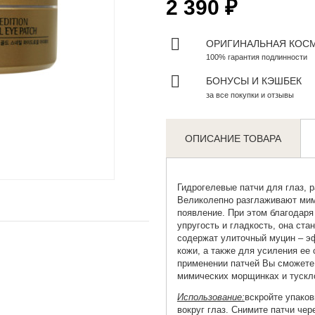
2 390 ₽
ОРИГИНАЛЬНАЯ КОС
100% гарантия подлинности
БОНУСЫ И КЭШБЕК
за все покупки и отзывы
ОПИСАНИЕ ТОВАРА
Zoom
Гидрогелевые
патчи для глаз
, 
Великолепно разглаживают ми
появление. При этом благодаря
упругость и гладкость, она ста
содержат улиточный муцин – э
кожи, а также для усиления ее
применении патчей Вы сможете 
мимических морщинках и тускл
Использование:
вскройте упаков
вокруг глаз. Снимите патчи че