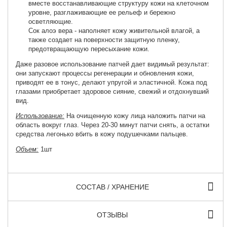
вместе восстанавливающие структуру кожи на клеточном
уровне, разглаживающие ее рельеф и бережно
осветляющие.
Сок алоэ вера - наполняет кожу живительной влагой, а
также создает на поверхности защитную пленку,
предотвращающую пересыхание кожи.
Даже разовое использование патчей дает видимый результат:
они запускают процессы регенерации и обновления кожи,
приводят ее в тонус, делают упругой и эластичной. Кожа под
глазами приобретает здоровое сияние, свежий и отдохнувший
вид.
Использование:
На очищенную кожу лица наложить патчи на
область вокруг глаз. Через 20-30 минут патчи снять, а остатки
средства легонько вбить в кожу подушечками пальцев.
Объем:
1шт
СОСТАВ / ХРАНЕНИЕ
ОТЗЫВЫ