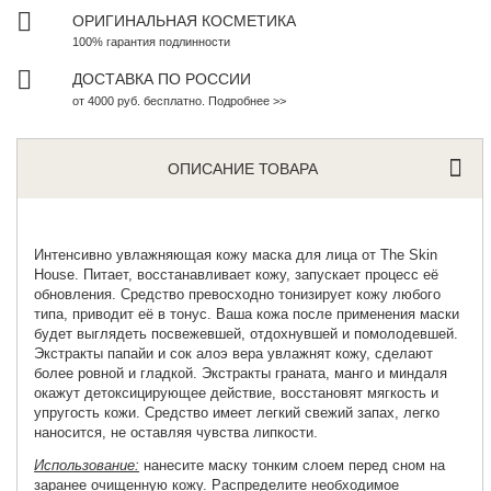
ОРИГИНАЛЬНАЯ КОСМЕТИКА
100% гарантия подлинности
ДОСТАВКА ПО РОССИИ
от 4000 руб. бесплатно. Подробнее >>
ОПИСАНИЕ ТОВАРА
Интенсивно увлажняющая кожу маска для лица от
The Skin
House
. Питает, восстанавливает кожу, запускает процесс её
обновления. Средство превосходно тонизирует кожу любого
типа, приводит её в тонус. Ваша кожа после применения маски
будет выглядеть посвежевшей, отдохнувшей и помолодевшей.
Экстракты папайи и сок алоэ вера увлажнят кожу, сделают
более ровной и гладкой. Экстракты граната, манго и миндаля
окажут детоксицирующее действие, восстановят мягкость и
упругость кожи. Средство имеет легкий свежий запах, легко
наносится, не оставляя чувства липкости.
Использование:
нанесите маску тонким слоем перед сном на
заранее очищенную кожу. Распределите необходимое