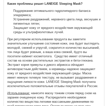
Какие проблемы решит LANEIGE Sleeping Mask?
Поддержание оптимального гидролипидного баланса
эпидермиса;
Устранение раздражений, неровного цвета лица, веснушек и
пигментных пятен;
Защищает кожу от вредного воздействия окружающей
среды и ультрафиолетовых лучей.
При регулярном использовании продукта вы заметите
значительное улучшение состояния кожи, она будет выглядеть
молодой, свежей и упругой, сократится количество высыпаний,
тон лица будет ровным, а ваша кожа свежей, будто вы
посетили кабинет косметолога. Средство имеет отличный
состав на основе растительных экстрактов и бета-глюкана.
Экстракт корня примулы и дикого абрикоса обладает
антивозрастным действием, а керамиды надежно защищают
кожу от вредного воздействия окружающей среды. Маска
имеет нежную гелевую текстуру, не вызывает раздражения и
ощущения липкости кожи. LANEIGE Sleeping Mask получила
исключительно положительные отзывы покупателей в России.
Использование:
нанесите маску тонким слоем перед сном на
заранее очищенную кожу. Распределите необходимое
количество вещества легкими массажными движениями по
всей поверхности кожи лица. Оставьте маску на всю ночь.