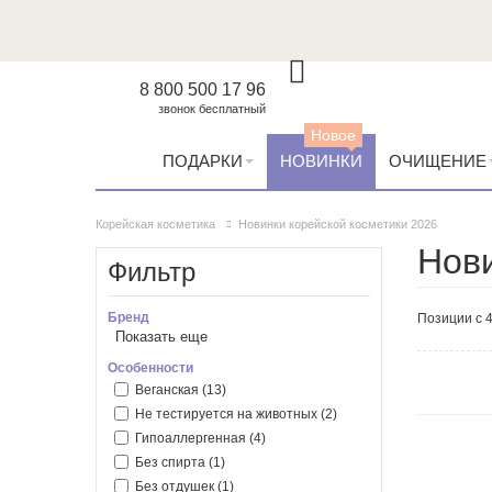
8 800 500 17 96
звонок бесплатный
Новое
ПОДАРКИ
НОВИНКИ
ОЧИЩЕНИЕ
Корейская косметика
Новинки корейской косметики 2026
Нови
Фильтр
Бренд
Позиции с 4
Показать еще
Anua
(1)
Arencia
(5)
Особенности
AXIS-Y
(1)
Веганская
(13)
Dr. Althea
(9)
Не тестируется на животных
(2)
Huemi
(4)
Гипоаллергенная
(4)
Medicube
(2)
Без спирта
(1)
Round Lab
(12)
Без отдушек
(1)