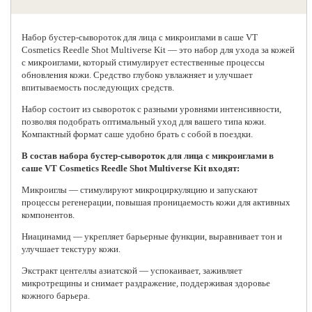
Набор бустер-сывороток для лица с микроиглами в саше
VT
Cosmetics
Reedle Shot Multiverse Kit — это набор для ухода за кожей
с микроиглами, который стимулирует естественные процессы
обновления кожи. Средство глубоко увлажняет и улучшает
впитываемость последующих средств.
Набор состоит из сывороток с разными уровнями интенсивности,
позволяя подобрать оптимальный уход для вашего типа кожи.
Компактный формат саше удобно брать с собой в поездки.
В состав набора бустер-сывороток для лица с микроиглами в
саше VT Cosmetics Reedle Shot Multiverse Kit входят:
Микроиглы — стимулируют микроциркуляцию и запускают
процессы регенерации, повышая проницаемость кожи для активных
компонентов.
Ниацинамид — укрепляет барьерные функции, выравнивает тон и
улучшает текстуру кожи.
Экстракт центеллы азиатской — успокаивает, заживляет
микротрещины и снимает раздражение, поддерживая здоровье
кожного барьера.