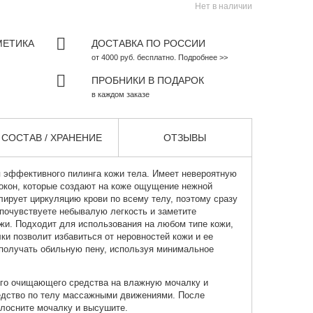
Нет в наличии
МЕТИКА
ДОСТАВКА ПО РОССИИ
от 4000 руб. бесплатно. Подробнее >>
ПРОБНИКИ В ПОДАРОК
в каждом заказе
СОСТАВ / ХРАНЕНИЕ
ОТЗЫВЫ
 эффективного пилинга кожи тела. Имеет невероятную
локон, которые создают на коже ощущение нежной
ирует циркуляцию крови по всему телу, поэтому сразу
почувствуете небывалую легкость и заметите
жи. Подходит для использования на любом типе кожи,
ки позволит избавиться от неровностей кожи и ее
 получать обильную пену, используя минимальное
го очищающего средства на влажную мочалку и
редство по телу массажными движениями. После
олосните мочалку и высушите.