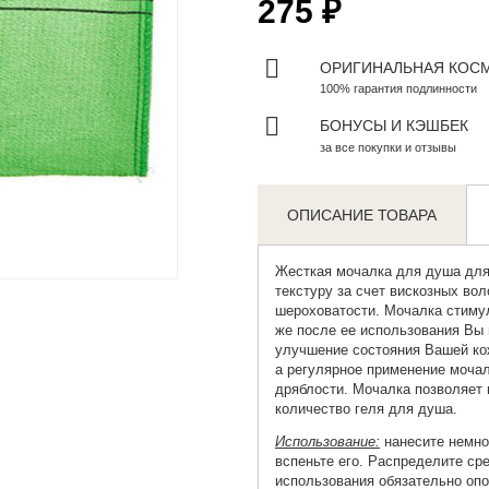
275 ₽
ОРИГИНАЛЬНАЯ КОС
100% гарантия подлинности
БОНУСЫ И КЭШБЕК
за все покупки и отзывы
ОПИСАНИЕ ТОВАРА
Zoom
Жесткая мочалка для душа
для
текстуру за счет вискозных во
шероховатости. Мочалка стимул
же после ее использования Вы 
улучшение состояния Вашей ко
а регулярное применение мочал
дряблости. Мочалка позволяет
количество геля для душа.
Использование:
нанесите немно
вспеньте его. Распределите с
использования обязательно оп