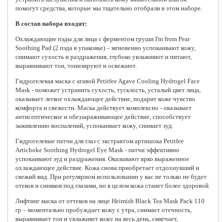
помогут средства, которые мы тщательно отобрали в этом наборе.
В состав набора входят:
Охлаждающие пэды для лица с ферментом груши I'm from Pear
Soothing Pad (2 пэда в упаковке) – мгновенно успокаивают кожу,
снимают сухость и раздражения, глубоко увлажняют и питают,
выравнивают тон, тонизируют и освежают.
Гидрогелевая маска с агавой Petitfee Agave Cooling Hydrogel Face
Mask -
поможет устранить сухость, тусклость, усталый цвет лица,
оказывает легкое охлаждающее действие, подарит коже чувство
комфорта и свежести.
Маска действует комплексно - оказывает
антисептическое и обеззараживающее действие, способствует
заживлению воспалений, успокаивает кожу, снимает зуд.
Гидрогелевые патчи для глаз с экстрактом артишока Petitfee
Artichoke Soothing Hydrogel Eye Mask - патчи эффективно
успокаивают зуд и раздражения. Оказывают ярко выраженное
охлаждающее действие. Кожа снова приобретает отдохнувший и
свежий вид. При регулярном использовании у вас не только не будет
отеков и синяков под глазами, но в целом кожа станет более здоровой.
Лифтинг маска от оттеков на лице Heimish Black Tea Mask Pack 110
гр – моментально пробуждает кожу с утра, снимает отечность,
выравнивает тон и увлажняет кожу на весь день, смягчает,