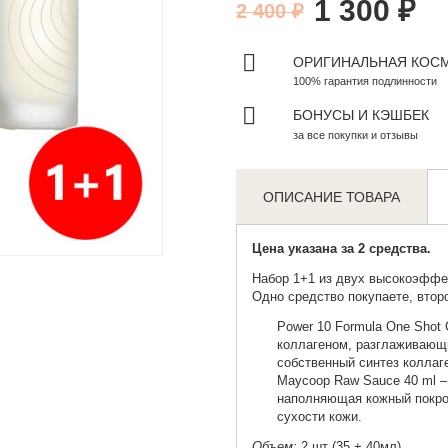
1 300 ₽
2 400 ₽
ОРИГИНАЛЬНАЯ КОС
100% гарантия подлинности
БОНУСЫ И КЭШБЕК
за все покупки и отзывы
ОПИСАНИЕ ТОВАРА
Zoom
Цена указана за 2 средства.
Набор 1+1 из двух высокоэффе
Одно средство покупаете, второ
Power 10 Formula One Shot
коллагеном, разглаживающ
собственный синтез коллаг
Maycoop Raw Sauce
40 ml –
наполняющая кожный покро
сухости кожи.
Объем:
2 шт (35 + 40мл)