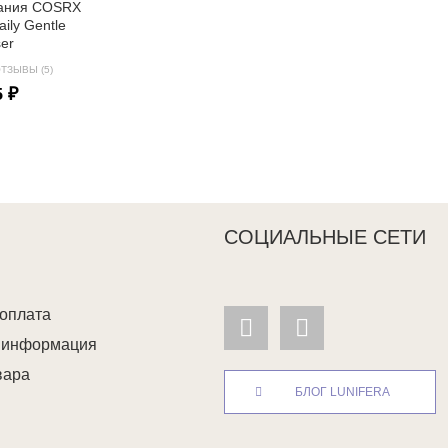
вания COSRX
Daily Gentle
ser
ТЗЫВЫ (5)
5 ₽
СОЦИАЛЬНЫЕ СЕТИ
 оплата
я информация
вара
БЛОГ LUNIFERA