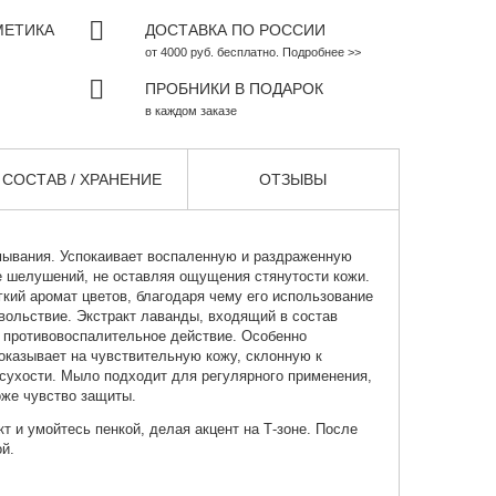
МЕТИКА
ДОСТАВКА ПО РОССИИ
от 4000 руб. бесплатно. Подробнее >>
ПРОБНИКИ В ПОДАРОК
в каждом заказе
СОСТАВ / ХРАНЕНИЕ
ОТЗЫВЫ
мывания
. Успокаивает воспаленную и раздраженную
е шелушений, не оставляя ощущения стянутости кожи.
кий аромат цветов, благодаря чему его использование
вольствие. Экстракт лаванды, входящий в состав
 противовоспалительное действие. Особенно
оказывает на чувствительную кожу, склонную к
сухости. Мыло подходит для регулярного применения,
оже чувство защиты.
т и умойтесь пенкой, делая акцент на Т-зоне. После
й.