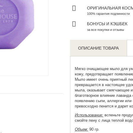
ОРИГИНАЛЬНАЯ КОС
100% гарантия подлинности
БОНУСЫ И КЭШБЕК
за все покупки и отзывы
ОПИСАНИЕ ТОВАРА
Мягко
очищающее мыло для у
Zoom
кожу, предотвращает появлени
Мыло имеет очень приятный лег
превращается в настоящее удо
мыла, оказывает смягчающее и
благотворное влияние лаванда 
появлению сыпи, аллергии или 
превосходно пенится и дарит к
Использование:
вспеньте продук
смойте пену с лица теплой водо
Объем:
90 гр.