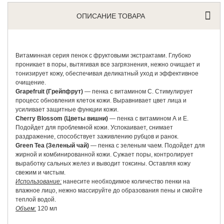
ОПИСАНИЕ ТОВАРА
Витаминная серия пенок с фруктовыми экстрактами. Глубоко
проникает в поры, вытягивая все загрязнения, нежно очищает и
тонизирует кожу, обеспечивая деликатный уход и эффективное
очищение.
Grapefruit (Грейпфрут)
— пенка с витамином С. Стимулирует
процесс обновления клеток кожи. Выравнивает цвет лица и
усиливает защитные функции кожи.
Cherry Blossom (Цветы вишни)
— пенка с витамином А и Е.
Подойдет для проблемной кожи. Успокаивает, снимает
раздражение, способствует заживлению рубцов и ранок.
Green Tea (Зеленый чай)
— пенка с зеленым чаем. Подойдет для
жирной и комбинированной кожи. Сужает поры, контролирует
выработку сальных желез и выводит токсины. Оставляя кожу
свежим и чистым.
Использование:
нанесите необходимое количество пенки на
влажное лицо, нежно массируйте до образования пены и смойте
теплой водой.
Объем:
120 мл