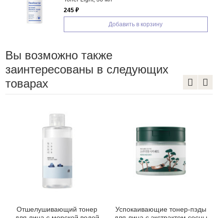
2 200 ₽
Добавить в корзин
зину
Вы возможно также
заинтересованы в следующих
товарах
Отшелушивающий тонер
Успокаивающие тонер-пэды
для лица с морской водой
для лица с экстрактом сосны