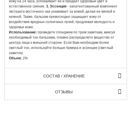
кожу на 24 часа, успокаивает ее и придает здоровый цвет и
естественное сияние.
3. Эссенция
- запатентованный компонент
экстракта восточного чая ухаживает за кожей, делая ее мягкой и
нежной. Также, бальзам превосходно защищает кожу от
воздействия вредных солнечных лучей, продлевая молодость и
здоровье кожи.
Использование:
проведите спонджем по трем завиткам, миксуя
необходимый тон бальзама, плавно распределите вещество от
центра лица к внешней стороне. Если Вам необходим более
светлый тон, используйте больше бумера и эссенции (светлый
завиток).
Объем:
20г
СОСТАВ / ХРАНЕНИЕ
ОТЗЫВЫ