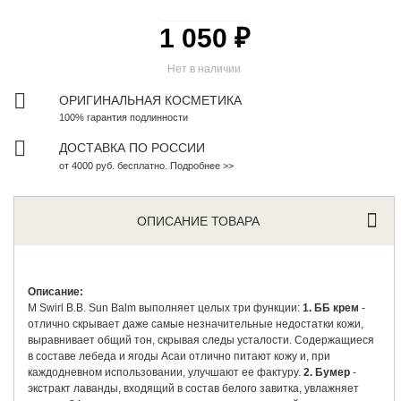
1 050 ₽
Нет в наличии
ОРИГИНАЛЬНАЯ КОСМЕТИКА
100% гарантия подлинности
ДОСТАВКА ПО РОССИИ
от 4000 руб. бесплатно. Подробнее >>
ОПИСАНИЕ ТОВАРА
Описание:
M Swirl B.B. Sun Balm выполняет целых три функции:
1. ББ крем
-
отлично скрывает даже самые незначительные недостатки кожи,
выравнивает общий тон, скрывая следы усталости. Содержащиеся
в составе лебеда и ягоды Асаи отлично питают кожу и, при
каждодневном использовании, улучшают ее фактуру.
2. Бумер
-
экстракт лаванды, входящий в состав белого завитка, увлажняет