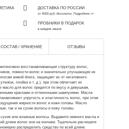
МЕТИКА
ДОСТАВКА ПО РОССИИ
от 4000 руб. бесплатно. Подробнее >>
ПРОБНИКИ В ПОДАРОК
в каждом заказе
СОСТАВ / ХРАНЕНИЕ
ОТЗЫВЫ
 интенсивно восстанавливающее структуру волос,
чиков, ломкости волос и значительно улучшающее их
олосам живой блеск, защищает их от негативного
утюжок, плойка и т. д.), при этом облегчает их
е масло для волос придется по вкусу и девушкам,
енными красками и оттеночными шампунями. Масла
танавливают упругость и эластичность волос, при этом
 ощущения жирности волос и кожи головы. Масло
ые, так и на сухие волосы и кожу головы.
 сухие или влажные волосы. Выдавите немного масла и
ей длине волос или на кончики. Тщательно расчешите
вномерно распределить средство по всей длине.