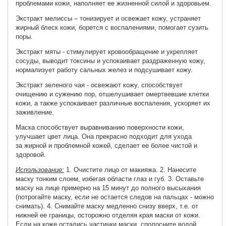
проблемами кожи, наполняет ее жизненной силой и здоровьем.
Экстракт мелиссы – тонизирует и освежает кожу, устраняет
жирный блеск кожи, борется с воспалениями, помогает сузить
поры.
Экстракт мяты - стимулирует кровообращение и укрепляет
сосуды, выводит токсины и успокаивает раздраженную кожу,
нормализует работу сальных желез и подсушивает кожу.
Экстракт зеленого чая - освежают кожу, способствует
очищению и сужению пор, отшелушивает омертвевшие клетки
кожи, а также успокаивает различные воспаления, ускоряет их
заживление.
Маска способствует выравниванию поверхности кожи,
улучшает цвет лица. Она прекрасно подходит для ухода
за жирной и проблемной кожей, сделает ее более чистой и
здоровой.
Использование:
1. Очистите лицо от макияжа. 2. Нанесите
маску тонким слоем, избегая области глаз и губ. 3. Оставьте
маску на лице примерно на 15 минут до полного высыхания
(потрогайте маску, если не остается следов на пальцах - можно
снимать). 4. Снимайте маску медленно снизу вверх, т.е. от
нижней ее границы, осторожно отделяя края маски от кожи.
Если на коже остались частички маски, сполосните водой.