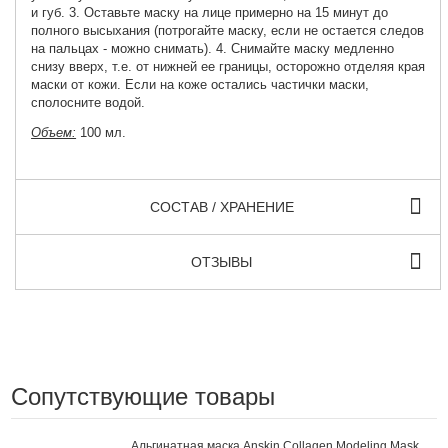
и губ. 3. Оставьте маску на лице примерно на 15 минут до
полного высыхания (потрогайте маску, если не остается следов
на пальцах - можно снимать). 4. Снимайте маску медленно
снизу вверх, т.е. от нижней ее границы, осторожно отделяя края
маски от кожи. Если на коже остались частички маски,
сполосните водой.
Объем:
100 мл
.
СОСТАВ / ХРАНЕНИЕ
ОТЗЫВЫ
Сопутствующие товары
Альгинатная маска Anskin Collagen Modeling Mask