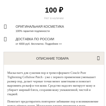
100 ₽
Нет в наличии
ОРИГИНАЛЬНАЯ КОСМЕТИКА
100% гарантия подлинности
ДОСТАВКА ПО РОССИИ
от 4000 руб. бесплатно. Подробнее >>
ОПИСАНИЕ ТОВАРА
Маска-патч для сужения пор в тревел-формате
Ciracle Pore
Tightening Cellulose Patch - уже с первого применения уменьшает
размер пор, делает черные точки менее заметными и помогает
выровнять рельеф и тон кожи. Средство надолго матирует кожу и
убирает жирный блеск, сохраняя кожу увлажненной, чистой и
гладкой.
Помогает предотвратить повторное забивание пор и возникновение
новых чёрных точек. Маска-патч плотно прилегает к коже,