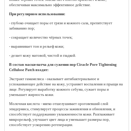
обеспечивая максимально эффективное действие.
При регулярном использовании:
- глубоко очищает поры от грязи и кожного сала, препятствует
забиванию пор;
- сокращает количество чёрных точек;
- выравнивает тон и рельеф кожи;
- делает кожу матовой, чистой и гладкой.
В состав маски-патча для сужения пор Ciracle Pore Tightening
Cellulose Patch входят:
Экстракт гамамелиса - оказывает антибактериальное и
успокаивающее действие на кожу, устраняет воспаления и прыщи на
лице. Регулирует выработку кожного себума, сужает поры и
уменьшает жирность кожи.
Молочная кислота - мягко отшелушивает ороговевший слой
эпидермиса, стимулирует процессы заживления и обновления, и
способствует поддержанию увлажненности кожи. Разглаживает
микрорельеф, улучшает цвет лица и уменьшает размеры пор,
способствует ускорению регенерации.