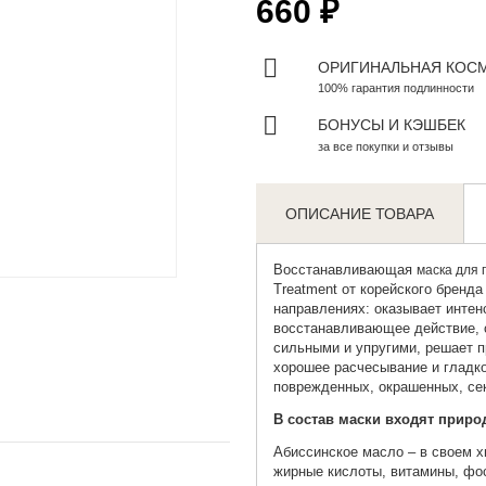
660 ₽
ОРИГИНАЛЬНАЯ КОС
100% гарантия подлинности
БОНУСЫ И КЭШБЕК
за все покупки и отзывы
ОПИСАНИЕ ТОВАРА
Zoom
Восстанавливающая
маска для
Treatment от корейского бренда
направлениях: оказывает инте
восстанавливающее действие, о
сильными и упругими, решает п
хорошее расчесывание и гладко
поврежденных, окрашенных, се
В состав маски входят прир
Абиссинское масло – в своем 
жирные кислоты, витамины, фо