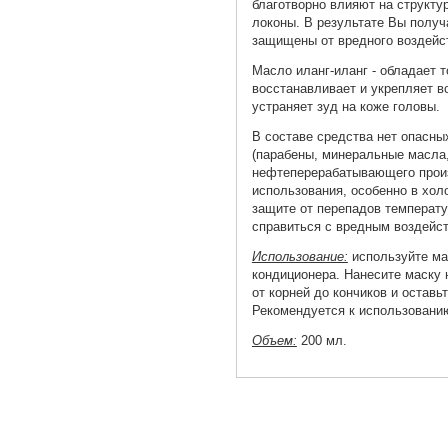
благотворно влияют на структу
локоны. В результате Вы получ
защищены от вредного воздейс
Масло иланг-иланг - обладает
восстанавливает и укрепляет в
устраняет зуд на коже головы.
В составе средства нет опасны
(парабены, минеральные масла
нефтеперерабатывающего произв
использования, особенно в хол
защите от перепадов температу
справиться с вредным воздейс
Использование:
используйте ма
кондиционера. Нанесите маску
от корней до кончиков и оставь
Рекомендуется к использованию
Объем:
200 мл.