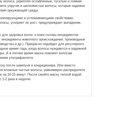
ру волоса, укрепляя ослабленные, тусклые и ломкие
аете упругие и шелковистые волосы, которые надежно
твия оркужающей среды.
 тонизирующими и успокаивающими свойствами,
олосы, ускоряет их рост, предупреждает выпадение,
х для здоровья волос и кожи головы ингредиентов
, ингредиенты животного происхождения, производные
одства и др.). Прекрасно подойдет для регулярного
одное время года, когда волосы нуждаются в надежной
ры. А в летнее время маска поможет волосам
твием ультрафиолета.
ску после шампуня и кондиционера. Или вместо
 на влажные чистые волосы, равномерно распределите
те на 10-15 минут. После смойте маску теплой водой.
 1-2 раза в неделю.