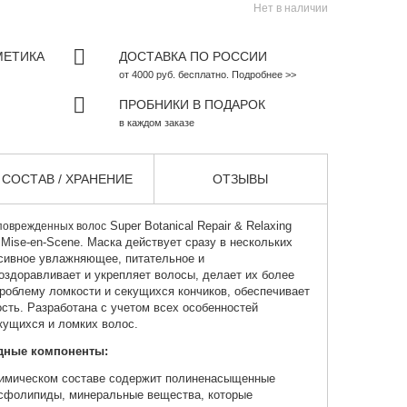
Нет в наличии
МЕТИКА
ДОСТАВКА ПО РОССИИ
от 4000 руб. бесплатно. Подробнее >>
ПРОБНИКИ В ПОДАРОК
в каждом заказе
СОСТАВ / ХРАНЕНИЕ
ОТЗЫВЫ
Super Botanical Repair & Relaxing
 поврежденных волос
 Mise-en-Scene. Маска действует сразу в нескольких
нсивное увлажняющее, питательное и
здоравливает и укрепляет волосы, делает их более
роблему ломкости и секущихся кончиков, обеспечивает
сть. Разработана с учетом всех особенностей
кущихся и ломких волос.
одные компоненты:
химическом составе содержит полиненасыщенные
сфолипиды, минеральные вещества, которые