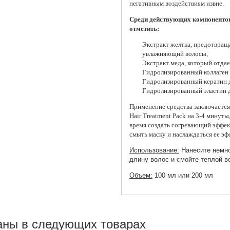
негативным воздействиям извне.
Среди действующих компонентов 
отметить:
Экстракт желтка, предотвра
увлажняющий волосы,
Экстракт меда, который отда
Гидролизированный коллаген д
Гидролизированный кератин д
Гидролизированный эластин д
Применение средства заключается
Hair Treatment Pack на 3-4 мину
время создать согревающий эффек
смыть маску и наслаждаться ее эф
Использование:
Нанесите немно
длину волос и смойте теплой в
Объем:
100 мл или 200 мл
аны в следующих товарах