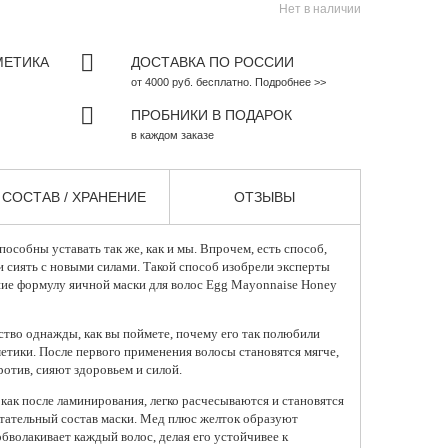
Нет в наличии
МЕТИКА
ДОСТАВКА ПО РОССИИ
от 4000 руб. бесплатно. Подробнее >>
ПРОБНИКИ В ПОДАРОК
в каждом заказе
СОСТАВ / ХРАНЕНИЕ
ОТЗЫВЫ
пособны уставать так же, как и мы. Впрочем, есть способ,
 сиять с новыми силами. Такой способ изобрели эксперты
шие формулу
яичной маски для волос
Egg Mayonnaise Honey
ство однажды, как вы поймете, почему его так полюбили
етики. После первого применения волосы становятся мягче,
против, сияют здоровьем и силой.
как после ламинирования, легко расчесываются и становятся
итательный состав маски. Мед плюс желток образуют
бволакивает каждый волос, делая его устойчивее к