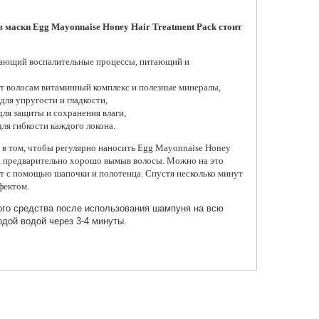
маски Egg Mayonnaise Honey Hair Treatment Pack стоит
щающий воспалительные процессы, питающий и
ет волосам витаминный комплекс и полезные минералы,
ля упругости и гладкости,
ля защиты и сохранения влаги,
ля гибкости каждого локона.
 в том, чтобы регулярно наносить Egg Mayonnaise Honey
ты, предварительно хорошо вымыв волосы. Можно на это
т с помощью шапочки и полотенца. Спустя несколько минут
фектом.
го средства после использования шампуня на всю
одой водой через 3-4 минуты.